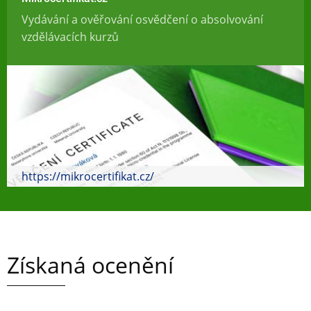
Vydávání a ověřování osvědčení o absolvování
vzdělávacích kurzů
https://mikrocertifikat.cz/
Získaná ocenění