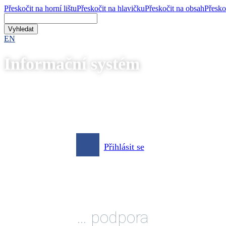
Přeskočit na horní lištu
Přeskočit na hlavičku
Přeskočit na obsah
Přesko
EN
Informační systém
Přihlásit se
… podpora