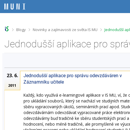
P
P
P
P
ř
ř
ř
ř
e
e
e
e
s
s
s
s
k
k
k
k
o
o
o
o
>
>
>
Blogy
Novinky a zajímavosti ze světa IS MU
Jednodušší ap
č
č
č
č
i
i
i
i
t
t
t
t
n
n
n
n
a
a
a
a
h
h
o
p
o
l
b
a
r
a
s
t
23. 6.
Jednodušší aplikace pro správu odevzdáváren v
n
v
a
i
í
i
h
č
Záznamníku učitele
2011
l
č
k
i
k
u
Každý, kdo využívá e-learningové aplikace v IS MU, ví, ž
š
u
pro ukládání souborů, který se nachází ve studijních mate
t
sběru vypracovaných úkolů, seminárních prací apod. Stud
u
odevzdávárnám odevzdávat vypracované práce elektronicko
odevzdávárny buď tradičně ke sběru studentských prací 
hodnocení, nebo méně tradičně, ale promyšleně ve výuce 
vloženými pracemi nebo vkládání hodnocení studenty) či 