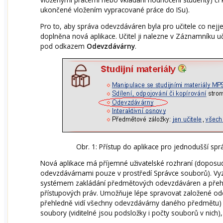
ukončené vložením vypracované práce do ISu).
Pro to, aby správa odevzdáváren byla pro učitele co nejj
doplněna nová aplikace. Učitel ji nalezne v Záznamníku učit
pod odkazem
Odevzdávárny
.
Obr. 1: Přístup do aplikace pro jednodušší sp
Nová aplikace má příjemné uživatelské rozhraní (doposud
odevzdávárnami pouze v prostředí Správce souborů). V
systémem zakládání předmětových odevzdáváren a přeh
přístupových práv. Umožňuje lépe spravovat založené ode
přehledně vidí všechny odevzdávárny daného předmětu) 
soubory (viditelné jsou podsložky i počty souborů v nich),