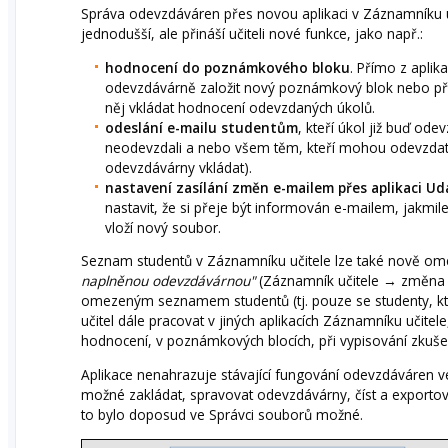
Správa odevzdáváren přes novou aplikaci v Záznamníku uč
jednodušší, ale přináší učiteli nové funkce, jako např.:
hodnocení do poznámkového bloku
. Přímo z aplik
odevzdávárně založit nový poznámkový blok nebo připo
něj vkládat hodnocení odevzdaných úkolů.
odeslání e-mailu studentům
, kteří úkol již buď ode
neodevzdali a nebo všem těm, kteří mohou odevzdat (
odevzdávárny vkládat).
nastavení zasílání změn e-mailem přes aplikaci Ud
nastavit, že si přeje být informován e-mailem, jakmi
vloží nový soubor.
Seznam studentů v Záznamníku učitele lze také nově omez
naplněnou odevzdávárnou"
(Záznamník učitele → změna 
omezeným seznamem studentů (tj. pouze se studenty, kt
učitel dále pracovat v jiných aplikacích Záznamníku učitele
hodnocení, v poznámkových blocích, při vypisování zkuše
Aplikace nenahrazuje stávající fungování odevzdáváren ve
možné zakládat, spravovat odevzdávárny, číst a exportov
to bylo doposud ve Správci souborů možné.