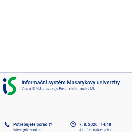
I
Informační systém Masarykovy univerzity
S
Více o IS MU
, provozuje
Fakulta informatiky MU
M
U
Potřebujete poradit?
7. 8. 2026
|
14:48
istech@fi.muni.cz
Aktuální datum a čas