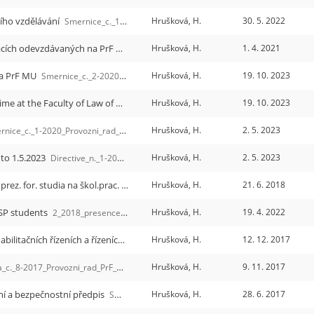
ního vzdělávání
Hrušková, H.
30. 5. 2022
Smernice_c._1_-_O_vzdelavani_v_programech_CZV-01.pdf
3/2020 - O citacích dokumentů užívaných v pracích odevzdávaných na PrF MU
Hrušková, H.
1. 4. 2021
Smernice_c._3-2020-O_citacich_dokumentu_3.3
na PrF MU
Hrušková, H.
19. 10. 2023
Smernice_c._2-2020_Evidence_pracovni_doby_novel._k_19.10._2023.pdf
2/2020 - Scheduling and recording of working time at the Faculty of Law of Masaryk University
Hrušková, H.
19. 10. 2023
Directive_n._2_2020_Schedul
Hrušková, H.
2. 5. 2023
ce_c._1-2020_Provozni_rad_knihovny_k_1.5.2023.pdf
 to 1.5.2023
Hrušková, H.
2. 5. 2023
Directive_n._1-2020_Operating_Rules_of_the_Central_Library_of_the_Faculty_of_Law_of_Masaryk_University.pdf
2/2018 - O úpravě přítomnosti studentů DSP v prez. for. studia na škol.prac.
Hrušková, H.
21. 6. 2018
Smernice_c._2-2018_Pritomnost_studentu_DSP_2
DSP students
Hrušková, H.
19. 4. 2022
2_2018_presence_at_the_workplace_full-time_DSP_students.pdf
10/2017 - Požadavky a kritéria uplatňované v habilitačních řízeních a řízeních ke jmenování profesorem na Prf MU
Hrušková, H.
12. 12. 2017
Smernice
Hrušková, H.
9. 11. 2017
._8-2017_Provozni_rad_PrF_MU.pdf
zní a bezpečnostní předpis
Hrušková, H.
28. 6. 2017
Smernice_c._4-2017_Tranformacni_stanice_mistni_provozni_a_bezp._predpis.pdf