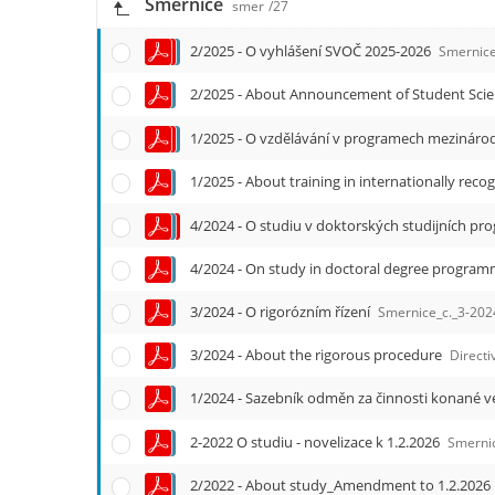
Směrnice
e
smer
/27
n
u
2/2025 - O vyhlášení SVOČ 2025-2026
Smernice_c.
2/2025 - About Announcement of Student Scient
1/2025 - O vzdělávání v programech mezinár
1/2025 - About training in internationally re
4/2024 - On study in doctoral degree program
3/2024 - O rigorózním řízení
Smernice_c._3-202
3/2024 - About the rigorous procedure
Directive_
2-2022 O studiu - novelizace k 1.2.2026
Smernice_c
2/2022 - About study_Amendment to 1.2.2026