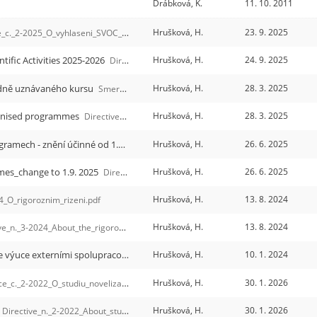
Drábková, K.
11. 10. 2011
Hrušková, H.
23. 9. 2025
_2-2025_O_vyhlaseni_SVOC_2025-2026.pdf
ific Activities 2025-2026
Hrušková, H.
24. 9. 2025
Directive_n._2-2025_About_Announcement_of_Student_Scientific_Activities_2025-2026.pdf
odně uznávaného kursu
Hrušková, H.
28. 3. 2025
Smernice_c._1-2025__O_vzdelavani_v_programech_MUK.pdf
cognised programmes
Hrušková, H.
28. 3. 2025
Directive_n._1-2025_About_training_in_internationally_recognised_programmes.pdf
4/2024 - O studiu v doktorských studijních programech - znění účinné od 1.9.2025
Hrušková, H.
26. 6. 2025
Smernice_c._4-2024_O_studiu_v_DSP_-_zne
mes_change to 1.9. 2025
Hrušková, H.
26. 6. 2025
Directive_n._4-2024_On_study_in_doctoral_degree_programmes_change_to_1.9._2025.pdf
Hrušková, H.
13. 8. 2024
4_O_rigoroznim_rizeni.pdf
Hrušková, H.
13. 8. 2024
n._3-2024_About_the_rigorous_procedure.pdf
1/2024 - Sazebník odměn za činnosti konané ve výuce externími spolupracovníky PrF MU
Hrušková, H.
10. 1. 2024
Smernice_c._1-2024__Externiste_
Hrušková, H.
30. 1. 2026
._2-2022_O_studiu_novelizace_k_1.2.2026.pdf
Hrušková, H.
30. 1. 2026
Directive_n._2-2022_About_study_Amendment_to_1.2.2026.pdf