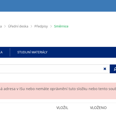
>
>
>
ta
Úřední deska
Předpisy
Směrnice
KA
STUDIJNÍ MATERIÁLY
á adresa v ISu nebo nemáte oprávnění tuto složku nebo tento sou
VLOŽIL
VLOŽENO