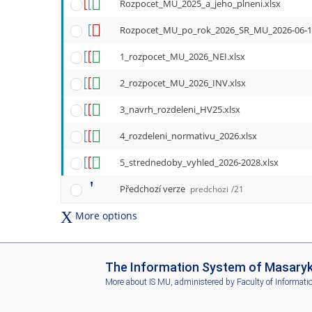
Rozpocet_MU_2025_a_jeho_plneni.xlsx
Rozpocet_MU_po_rok_2026_SR_MU_2026-06-1
1_rozpocet_MU_2026_NEI.xlsx
2_rozpocet_MU_2026_INV.xlsx
3_navrh_rozdeleni_HV25.xlsx
4_rozdeleni_normativu_2026.xlsx
5_strednedoby_vyhled_2026-2028.xlsx
Předchozí verze
predchozi
/21
More options
I
The Information System of Masaryk 
S
More about IS MU
, administered by
Faculty of Informati
M
U