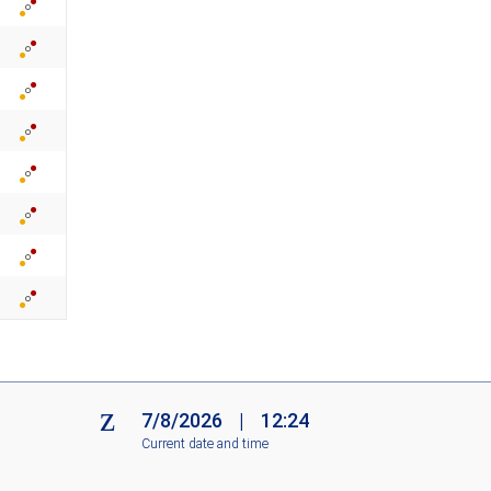
c
o
n
s
7/8/2026
|
12:24
Current date and time