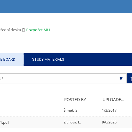
>
řední deska
Rozpočet MU
CE BOARD
STUDY MATERIALS
POSTED BY
UPLOADED/CREATED
Šimek, S.
1/3/2017
1.pdf
Zichová, E.
9/6/2026