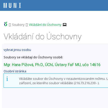
P
P
P
P
ř
ř
ř
ř
e
e
e
e
s
s
s
s
k
k
k
k
o
o
o
o
>
>
Soubory
Vkládání do Úschovny
č
č
č
č
i
i
i
i
Vkládání do Úschovny
t
t
t
t
n
n
n
n
a
a
a
a
vybrat jinou osobu
h
h
o
p
o
l
b
a
Soubory se vkládají do Úschovny osobě:
r
a
s
t
n
v
a
i
Mgr. Hana Pížová, Ph.D., ÚChL Ústavy FaF MU, učo 14616
í
i
h
č
Osobní stránka
l
č
k
i
k
u
Vkládáte soubor do Úschovny v neautentizovaném režimu. Uži
š
u
zařízení, ze kterého soubor vkládáte (216.73.216.239 - ).
t
u