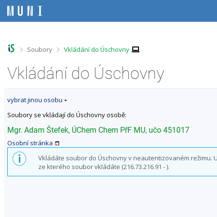
P
P
P
P
ř
ř
ř
ř
e
e
e
e
s
s
s
s
k
k
k
k
o
o
o
o
>
>
Soubory
Vkládání do Úschovny
č
č
č
č
i
i
i
i
Vkládání do Úschovny
t
t
t
t
n
n
n
n
a
a
a
a
vybrat jinou osobu
h
h
o
p
o
l
b
a
Soubory se vkládají do Úschovny osobě:
r
a
s
t
n
v
a
i
Mgr. Adam Štefek, ÚChem Chem PřF MU, učo 451017
í
i
h
č
Osobní stránka
l
č
k
i
k
u
Vkládáte soubor do Úschovny v neautentizovaném režimu. Uži
š
u
ze kterého soubor vkládáte (216.73.216.91 - ).
t
u