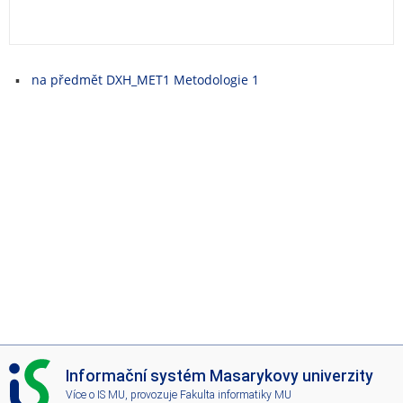
e
n
u
Více možností
na předmět DXH_MET1 Metodologie 1
I
Informační systém Masarykovy univerzity
S
Více o IS MU
, provozuje
Fakulta informatiky MU
M
U