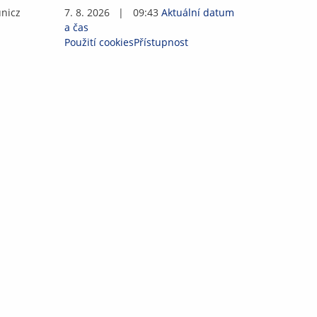
un
i
c
z
7. 8. 2026
|
09:43
Aktuální datum
a čas
Použití cookies
Přístupnost