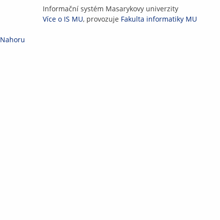
IS
Informační systém Masarykovy univerzity
MU
Více o IS MU
, provozuje
Fakulta informatiky MU
Nahoru