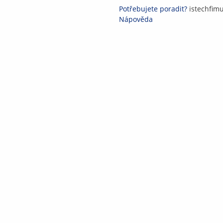
Potřebujete poradit?
i
st
ech
fi
m
Nápověda