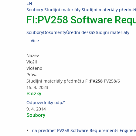
Přeskočit
Přeskočit
Přeskočit
Přeskočit
Přeskočit
EN
na
na
na
na
na
>
Soubory
>
Studijní materiály
>
Studijní materiály předmět
horní
hlavičku
aplikační
obsah
patičku
FI:PV258 Software Requ
lištu
menu
Soubory
Dokumenty
Úřední deska
Studijní materiály
Více
Název
Vložil
Vloženo
Práva
Studijní materiály předmětu FI:
PV258
PV258
/6
15. 4. 2023
Složky
Odpovědníky
odp
/1
9. 4. 2014
Soubory
na předmět PV258 Software Requirements Enginee