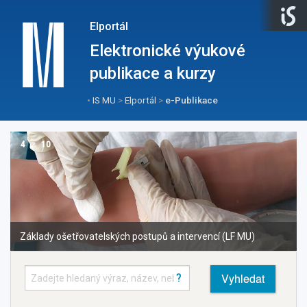
Elportál
Elektronické výukové
publikace a kurzy
•
IS MU
>
Elportál
>
e-Publikace
4
z
10
Základy ošetřovatelských postupů a intervencí (LF MU)
?