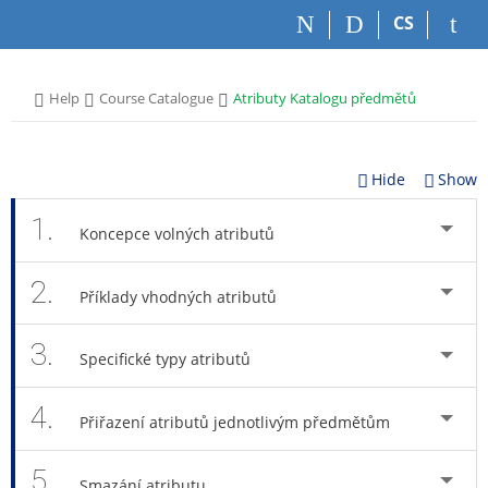
S
S
S
S
CS
k
k
k
k
i
i
i
i
p
p
p
p
>
>
>
Help
Course Catalogue
Atributy Katalogu předmětů
t
t
t
t
o
o
o
o
t
h
c
f
o
e
o
o
Hide
Show
p
a
n
o
b
d
t
t
1.
Koncepce volných atributů
a
e
e
e
r
r
n
r
2.
t
Příklady vhodných atributů
3.
Specifické typy atributů
4.
Přiřazení atributů jednotlivým předmětům
5.
Smazání atributu