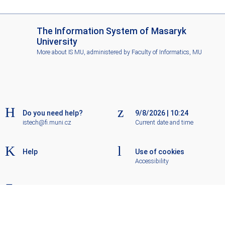
I
The Information System of Masaryk
S
University
M
More about IS MU
, administered by
Faculty of Informatics, MU
U
Do you need help?
9/8/2026
|
10:24
istech@fi.muni.cz
Current date and time
Help
Use of cookies
Accessibility
Old IS