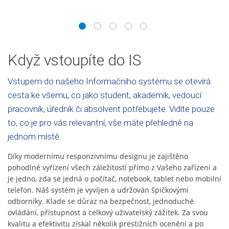
1
2
3
4
5
Když vstoupíte do IS
Vstupem do našeho Informačního systému se otevírá
cesta ke všemu, co jako student, akademik, vedoucí
pracovník, úředník či absolvent potřebujete. Vidíte pouze
to, co je pro vás relevantní, vše máte přehledně na
jednom místě.
Díky modernímu responzivnímu designu je zajištěno
pohodlné vyřízení všech záležitostí přímo z Vašeho zařízení a
je jedno, zda se jedná o počítač, notebook, tablet nebo mobilní
telefon. Náš systém je vyvíjen a udržován špičkovými
odborníky. Klade se důraz na bezpečnost, jednoduché
ovládání, přístupnost a celkový uživatelský zážitek. Za svou
kvalitu a efektivitu získal několik prestižních ocenění a po