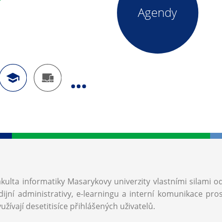
Agendy
akulta informatiky Masarykovy univerzity vlastními silami o
ijní administrativy, e-learningu a interní komunikace pro
užívají desetitisíce přihlášených uživatelů.