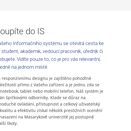
oupíte do IS
šeho Informačního systému se otevírá cesta ke
 student, akademik, vedoucí pracovník, úředník či
bujete. Vidíte pouze to, co je pro vás relevantní,
ledně na jednom místě.
responzivnímu designu je zajištěno pohodlné
áležitostí přímo z Vašeho zařízení a je jedno, zda se
 notebook, tablet nebo mobilní telefon. Náš systém je
ván špičkovými odborníky. Klade se důraz na
noduché ovládání, přístupnost a celkový uživatelský
kvalitu a efektivitu získal několik prestižních ocenění
asazení na Masarykově univerzitě jej postupně
lší školy.