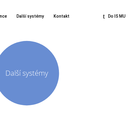
nce
Další systémy
Kontakt
Do IS MU
Další systémy