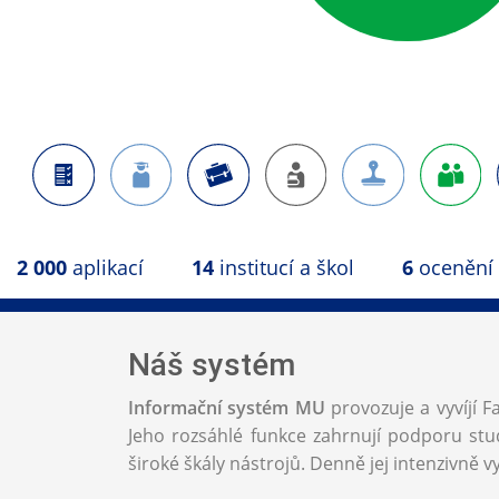
2 000
aplikací
14
institucí a škol
6
ocenění
Náš systém
Informační systém MU
provozuje a vyvíjí F
Jeho rozsáhlé funkce zahrnují podporu stud
široké škály nástrojů. Denně jej intenzivně vy