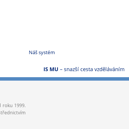
Náš systém
IS MU
– snazší cesta vzděláváním
d roku 1999.
střednictvím