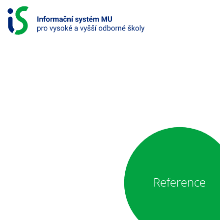
P
ř
e
s
k
o
č
i
INFORMAČNÍ
t
SYSTÉM
n
a
PRO
o
b
VYSOKÉ
s
A
a
h
VYŠŠÍ
Reference
ODBORNÉ
ŠKOLY