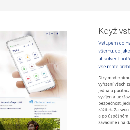
Když vst
Vstupem do na
všemu, co jako
absolvent potře
vše máte přeh
Díky modernímu 
vyřízení všech z
jedná o počítač,
vyvíjen a udržo
bezpečnost, jed
zážitek. Za svou 
a po úspěšném n
zavádíme i na da