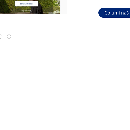
Co umí náš
4
5