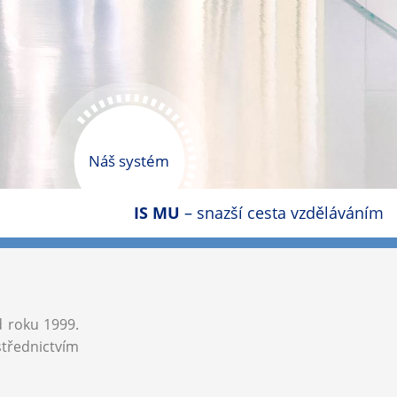
Náš systém
IS MU
– snazší cesta vzděláváním
d roku 1999.
střednictvím