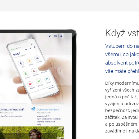
Když vst
Vstupem do na
všemu, co jako
absolvent potře
vše máte přeh
Díky modernímu 
vyřízení všech z
jedná o počítač,
vyvíjen a udržo
bezpečnost, jed
zážitek. Za svou 
a po úspěšném n
zavádíme i na da