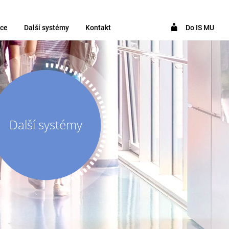
ce
Další systémy
Kontakt
Do IS MU
Další systémy