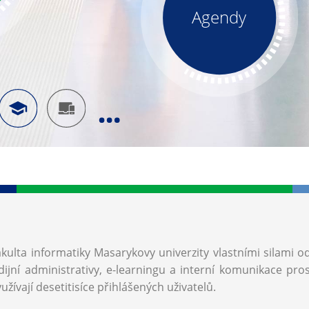
Agendy
akulta informatiky Masarykovy univerzity vlastními silami o
ijní administrativy, e-learningu a interní komunikace pro
užívají desetitisíce přihlášených uživatelů.