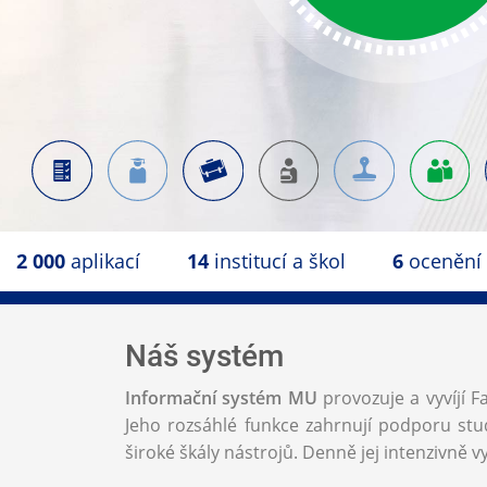
2 000
aplikací
14
institucí a škol
6
ocenění
Náš systém
Informační systém MU
provozuje a vyvíjí F
Jeho rozsáhlé funkce zahrnují podporu stud
široké škály nástrojů. Denně jej intenzivně vy