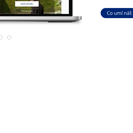
Co umí náš
4
5