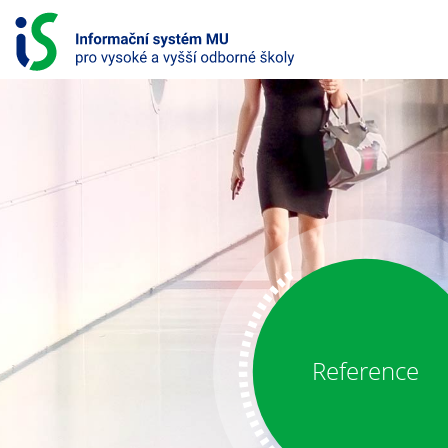
P
ř
e
s
k
o
č
i
INFORMAČNÍ
t
SYSTÉM
n
a
PRO
o
b
VYSOKÉ
s
A
a
h
VYŠŠÍ
Reference
ODBORNÉ
ŠKOLY