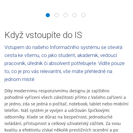
1
2
3
4
5
Když vstoupíte do IS
Vstupem do našeho Informačního systému se otevírá
cesta ke všemu, co jako student, akademik, vedoucí
pracovník, úředník či absolvent potřebujete. Vidíte pouze
to, co je pro vás relevantní, vše máte přehledně na
jednom místě.
Díky modernímu responzivnímu designu je zajištěno
pohodlné vyřízení všech záležitostí přímo z Vašeho zařízení a
je jedno, zda se jedná o počítač, notebook, tablet nebo mobilní
telefon. Náš systém je vyvíjen a udržován špičkovými
odborníky. Klade se důraz na bezpečnost, jednoduché
ovládání, přístupnost a celkový uživatelský zážitek. Za svou
kvalitu a efektivitu získal několik prestižních ocenění a po