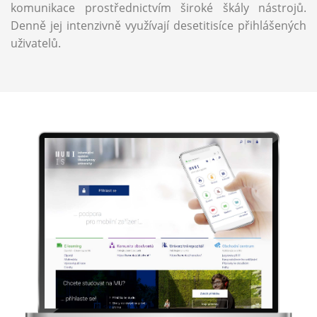
komunikace prostřednictvím široké škály nástrojů.
Denně jej intenzivně využívají desetitisíce přihlášených
uživatelů.