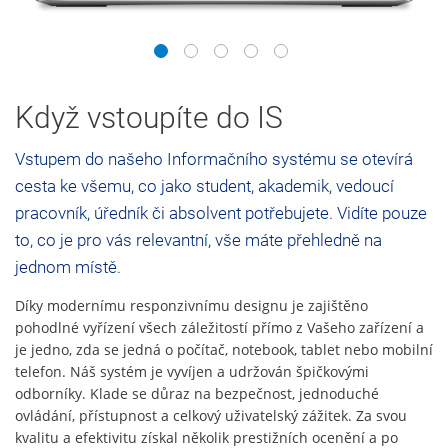
1
2
3
4
5
Když vstoupíte do IS
Vstupem do našeho Informačního systému se otevírá
cesta ke všemu, co jako student, akademik, vedoucí
pracovník, úředník či absolvent potřebujete. Vidíte pouze
to, co je pro vás relevantní, vše máte přehledně na
jednom místě.
Díky modernímu responzivnímu designu je zajištěno
pohodlné vyřízení všech záležitostí přímo z Vašeho zařízení a
je jedno, zda se jedná o počítač, notebook, tablet nebo mobilní
telefon. Náš systém je vyvíjen a udržován špičkovými
odborníky. Klade se důraz na bezpečnost, jednoduché
ovládání, přístupnost a celkový uživatelský zážitek. Za svou
kvalitu a efektivitu získal několik prestižních ocenění a po