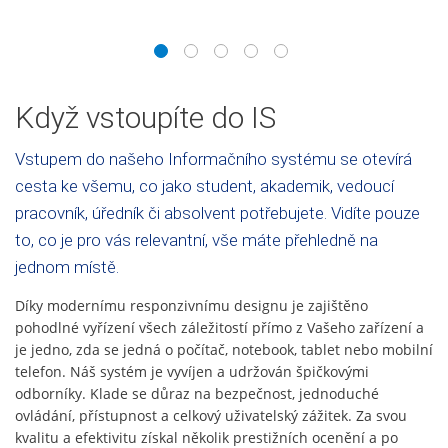
1
2
3
4
5
Když vstoupíte do IS
Vstupem do našeho Informačního systému se otevírá
cesta ke všemu, co jako student, akademik, vedoucí
pracovník, úředník či absolvent potřebujete. Vidíte pouze
to, co je pro vás relevantní, vše máte přehledně na
jednom místě.
Díky modernímu responzivnímu designu je zajištěno
pohodlné vyřízení všech záležitostí přímo z Vašeho zařízení a
je jedno, zda se jedná o počítač, notebook, tablet nebo mobilní
telefon. Náš systém je vyvíjen a udržován špičkovými
odborníky. Klade se důraz na bezpečnost, jednoduché
ovládání, přístupnost a celkový uživatelský zážitek. Za svou
kvalitu a efektivitu získal několik prestižních ocenění a po