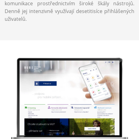
komunikace prostřednictvím široké škály nástrojů.
Denně jej intenzivně využívají desetitisíce přihlášených
uživatelů.