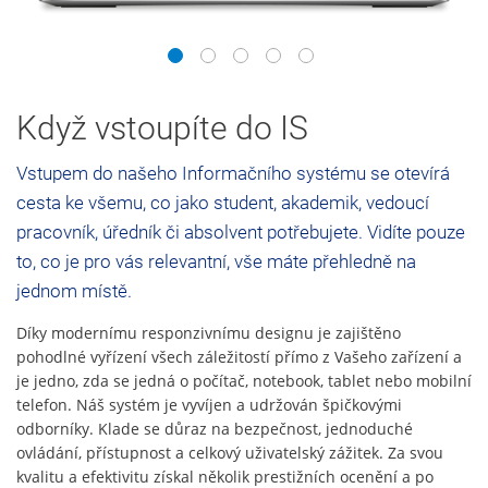
1
2
3
4
5
Když vstoupíte do IS
Vstupem do našeho Informačního systému se otevírá
cesta ke všemu, co jako student, akademik, vedoucí
pracovník, úředník či absolvent potřebujete. Vidíte pouze
to, co je pro vás relevantní, vše máte přehledně na
jednom místě.
Díky modernímu responzivnímu designu je zajištěno
pohodlné vyřízení všech záležitostí přímo z Vašeho zařízení a
je jedno, zda se jedná o počítač, notebook, tablet nebo mobilní
telefon. Náš systém je vyvíjen a udržován špičkovými
odborníky. Klade se důraz na bezpečnost, jednoduché
ovládání, přístupnost a celkový uživatelský zážitek. Za svou
kvalitu a efektivitu získal několik prestižních ocenění a po