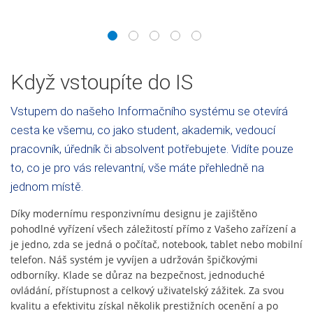
1
2
3
4
5
Když vstoupíte do IS
Vstupem do našeho Informačního systému se otevírá
cesta ke všemu, co jako student, akademik, vedoucí
pracovník, úředník či absolvent potřebujete. Vidíte pouze
to, co je pro vás relevantní, vše máte přehledně na
jednom místě.
Díky modernímu responzivnímu designu je zajištěno
pohodlné vyřízení všech záležitostí přímo z Vašeho zařízení a
je jedno, zda se jedná o počítač, notebook, tablet nebo mobilní
telefon. Náš systém je vyvíjen a udržován špičkovými
odborníky. Klade se důraz na bezpečnost, jednoduché
ovládání, přístupnost a celkový uživatelský zážitek. Za svou
kvalitu a efektivitu získal několik prestižních ocenění a po