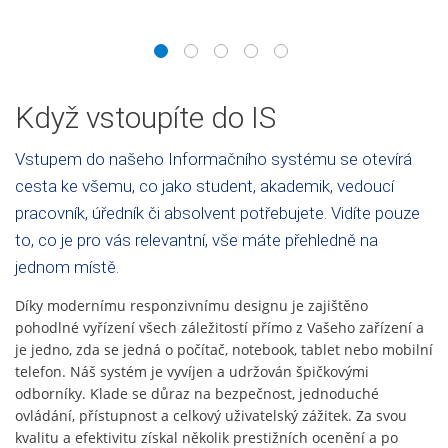
1
2
3
4
5
Když vstoupíte do IS
Vstupem do našeho Informačního systému se otevírá
cesta ke všemu, co jako student, akademik, vedoucí
pracovník, úředník či absolvent potřebujete. Vidíte pouze
to, co je pro vás relevantní, vše máte přehledně na
jednom místě.
Díky modernímu responzivnímu designu je zajištěno
pohodlné vyřízení všech záležitostí přímo z Vašeho zařízení a
je jedno, zda se jedná o počítač, notebook, tablet nebo mobilní
telefon. Náš systém je vyvíjen a udržován špičkovými
odborníky. Klade se důraz na bezpečnost, jednoduché
ovládání, přístupnost a celkový uživatelský zážitek. Za svou
kvalitu a efektivitu získal několik prestižních ocenění a po