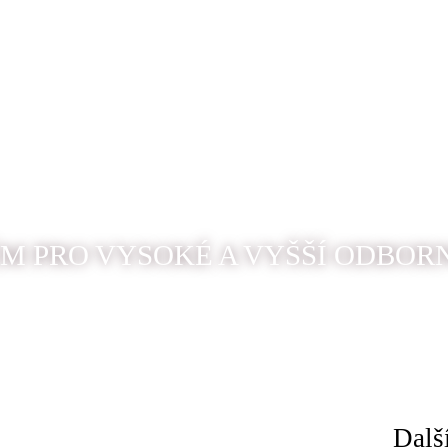
M PRO VYSOKÉ A VYŠŠÍ ODBOR
Dalš