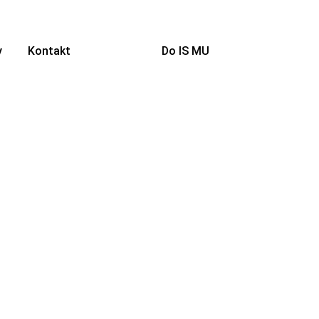
y
Kontakt
Do IS MU