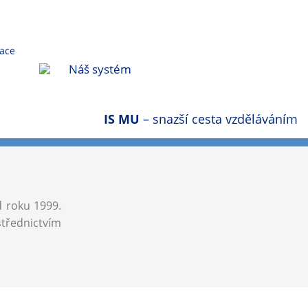
Náš systém
IS MU
– snazší cesta vzděláváním
d roku 1999.
střednictvím