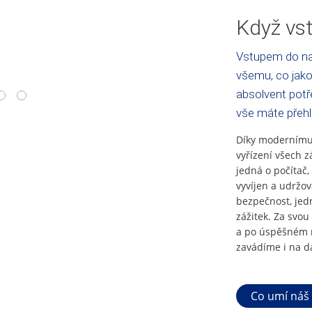
Když vst
Vstupem do na
všemu, co jako
absolvent potře
4
5
vše máte přeh
Díky modernímu 
vyřízení všech z
jedná o počítač,
vyvíjen a udržo
bezpečnost, jed
zážitek. Za svou 
a po úspěšném n
zavádíme i na da
Co umí náš