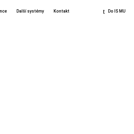
nce
Další systémy
Kontakt
Do IS MU
Další systémy