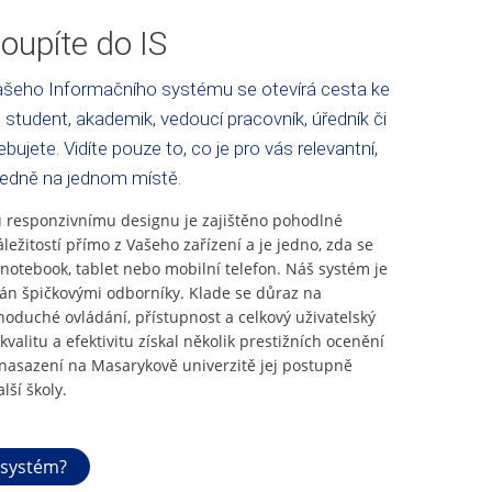
oupíte do IS
šeho Informačního systému se otevírá cesta ke
 student, akademik, vedoucí pracovník, úředník či
bujete. Vidíte pouze to, co je pro vás relevantní,
ledně na jednom místě.
responzivnímu designu je zajištěno pohodlné
áležitostí přímo z Vašeho zařízení a je jedno, zda se
 notebook, tablet nebo mobilní telefon. Náš systém je
ván špičkovými odborníky. Klade se důraz na
noduché ovládání, přístupnost a celkový uživatelský
kvalitu a efektivitu získal několik prestižních ocenění
asazení na Masarykově univerzitě jej postupně
lší školy.
 systém?