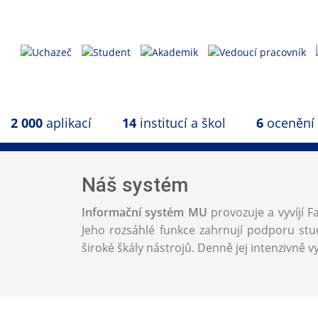
2 000
aplikací
14
institucí a škol
6
ocenění
Náš systém
Informační systém MU
provozuje a vyvíjí F
Jeho rozsáhlé funkce zahrnují podporu stud
široké škály nástrojů. Denně jej intenzivně vy