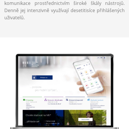
komunikace prostřednictvím široké škály nástrojů.
Denně jej intenzivně využívají desetitisíce přihlášených
uživatelů.