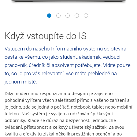
1
2
3
4
5
Když vstoupíte do IS
Vstupem do našeho Informačního systému se otevírá
cesta ke všemu, co jako student, akademik, vedoucí
pracovník, úředník či absolvent potřebujete. Vidíte pouze
to, co je pro vás relevantní, vše máte přehledně na
jednom místě.
Díky modernímu responzivnímu designu je zajištěno
pohodlné vyřízení všech záležitostí přímo z Vašeho zařízení a
je jedno, zda se jedná o počítač, notebook, tablet nebo mobilní
telefon. Náš systém je vyvíjen a udržován špičkovými
odborníky. Klade se důraz na bezpečnost, jednoduché
ovládání, přístupnost a celkový uživatelský zážitek. Za svou
kvalitu a efektivitu získal několik prestižních ocenění a po