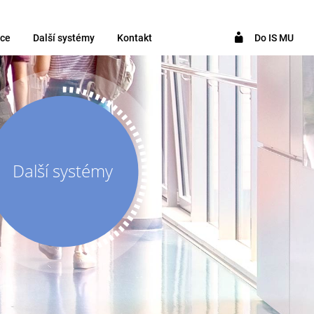
ce
Další systémy
Kontakt
Do IS MU
Další systémy