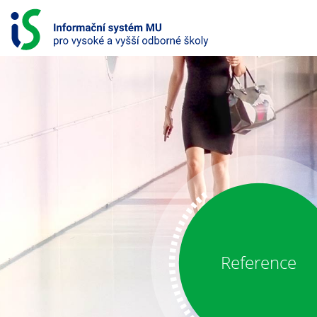
P
ř
e
s
k
o
č
i
INFORMAČNÍ
t
SYSTÉM
n
a
PRO
o
b
VYSOKÉ
s
A
a
h
VYŠŠÍ
Reference
ODBORNÉ
ŠKOLY