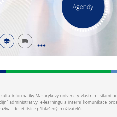
Agendy
akulta informatiky Masarykovy univerzity vlastními silami o
ijní administrativy, e-learningu a interní komunikace pro
užívají desetitisíce přihlášených uživatelů.