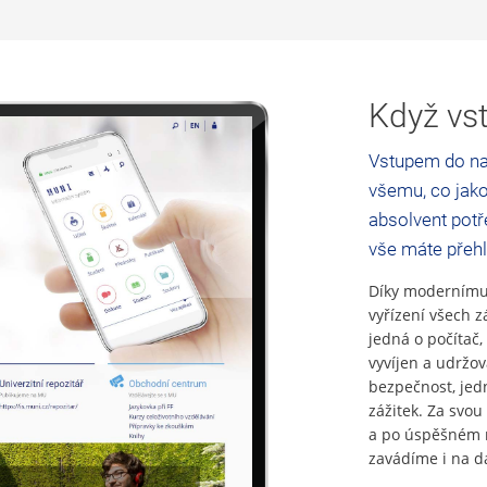
Když vst
Vstupem do na
všemu, co jako
absolvent potře
vše máte přeh
Díky modernímu 
vyřízení všech z
jedná o počítač,
vyvíjen a udržo
bezpečnost, jed
zážitek. Za svou 
a po úspěšném n
zavádíme i na da