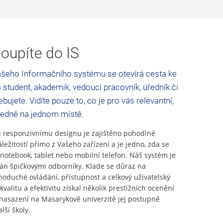
oupíte do IS
šeho Informačního systému se otevírá cesta ke
 student, akademik, vedoucí pracovník, úředník či
bujete. Vidíte pouze to, co je pro vás relevantní,
ledně na jednom místě.
responzivnímu designu je zajištěno pohodlné
áležitostí přímo z Vašeho zařízení a je jedno, zda se
 notebook, tablet nebo mobilní telefon. Náš systém je
ván špičkovými odborníky. Klade se důraz na
noduché ovládání, přístupnost a celkový uživatelský
kvalitu a efektivitu získal několik prestižních ocenění
asazení na Masarykově univerzitě jej postupně
lší školy.