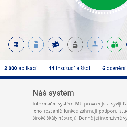
2 000
aplikací
14
institucí a škol
6
ocenění
Náš systém
Informační systém MU
provozuje a vyvíjí F
Jeho rozsáhlé funkce zahrnují podporu stud
široké škály nástrojů. Denně jej intenzivně vy