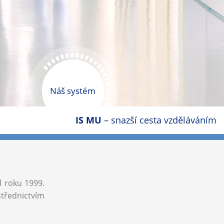
Náš systém
IS MU
– snazší cesta vzděláváním
d roku 1999.
střednictvím