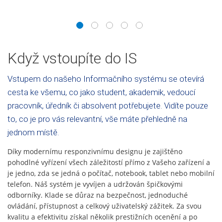
1
2
3
4
5
Když vstoupíte do IS
Vstupem do našeho Informačního systému se otevírá
cesta ke všemu, co jako student, akademik, vedoucí
pracovník, úředník či absolvent potřebujete. Vidíte pouze
to, co je pro vás relevantní, vše máte přehledně na
jednom místě.
Díky modernímu responzivnímu designu je zajištěno
pohodlné vyřízení všech záležitostí přímo z Vašeho zařízení a
je jedno, zda se jedná o počítač, notebook, tablet nebo mobilní
telefon. Náš systém je vyvíjen a udržován špičkovými
odborníky. Klade se důraz na bezpečnost, jednoduché
ovládání, přístupnost a celkový uživatelský zážitek. Za svou
kvalitu a efektivitu získal několik prestižních ocenění a po