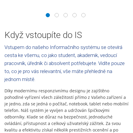
1
2
3
4
5
Když vstoupíte do IS
Vstupem do našeho Informačního systému se otevírá
cesta ke všemu, co jako student, akademik, vedoucí
pracovník, úředník či absolvent potřebujete. Vidíte pouze
to, co je pro vás relevantní, vše máte přehledně na
jednom místě.
Díky modernímu responzivnímu designu je zajištěno
pohodlné vyřízení všech záležitostí přímo z Vašeho zařízení a
je jedno, zda se jedná o počítač, notebook, tablet nebo mobilní
telefon. Náš systém je vyvíjen a udržován špičkovými
odborníky. Klade se důraz na bezpečnost, jednoduché
ovládání, přístupnost a celkový uživatelský zážitek. Za svou
kvalitu a efektivitu získal několik prestižních ocenění a po