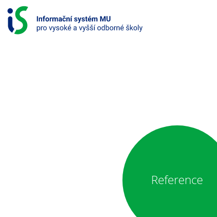
P
ř
e
s
k
o
č
i
INFORMAČNÍ
t
SYSTÉM
n
a
PRO
o
b
VYSOKÉ
s
A
a
h
VYŠŠÍ
Reference
ODBORNÉ
ŠKOLY