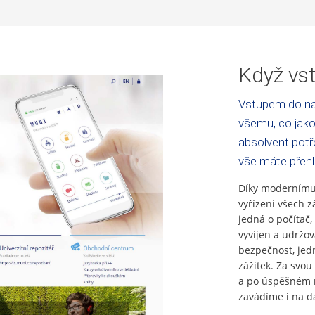
Když vst
Vstupem do na
všemu, co jako
absolvent potře
vše máte přeh
Díky modernímu 
vyřízení všech z
jedná o počítač,
vyvíjen a udržo
bezpečnost, jed
zážitek. Za svou 
a po úspěšném n
zavádíme i na da