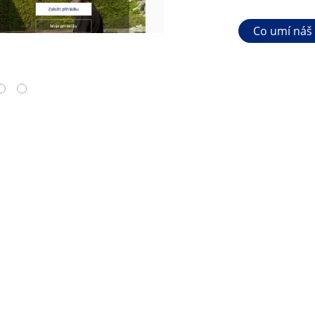
Co umí náš
4
5