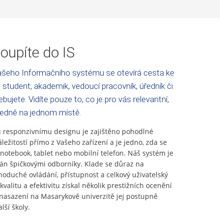
oupíte do IS
šeho Informačního systému se otevírá cesta ke
 student, akademik, vedoucí pracovník, úředník či
bujete. Vidíte pouze to, co je pro vás relevantní,
ledně na jednom místě.
responzivnímu designu je zajištěno pohodlné
áležitostí přímo z Vašeho zařízení a je jedno, zda se
 notebook, tablet nebo mobilní telefon. Náš systém je
ván špičkovými odborníky. Klade se důraz na
noduché ovládání, přístupnost a celkový uživatelský
kvalitu a efektivitu získal několik prestižních ocenění
asazení na Masarykově univerzitě jej postupně
lší školy.