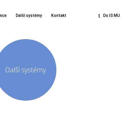
nce
Další systémy
Kontakt
Do IS MU
Další systémy