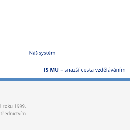
Náš systém
IS MU
– snazší cesta vzděláváním
d roku 1999.
střednictvím