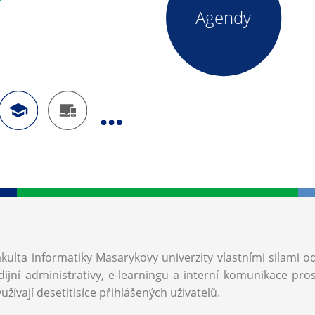
Agendy
akulta informatiky Masarykovy univerzity vlastními silami o
ijní administrativy, e-learningu a interní komunikace pro
užívají desetitisíce přihlášených uživatelů.