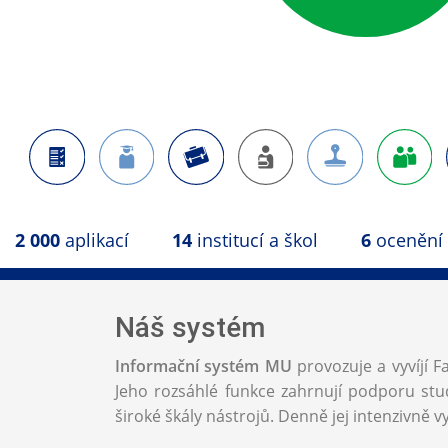
2 000
aplikací
14
institucí a škol
6
ocenění
Náš systém
Informační systém MU
provozuje a vyvíjí F
Jeho rozsáhlé funkce zahrnují podporu stud
široké škály nástrojů. Denně jej intenzivně vy