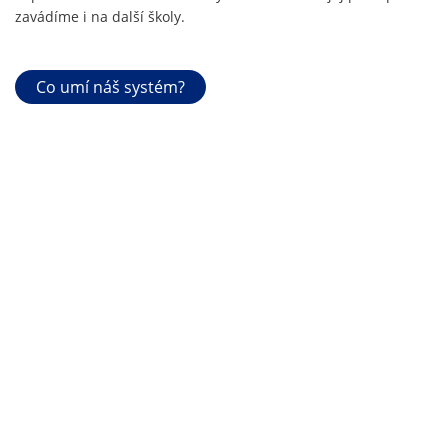
zavádíme i na další školy.
Co umí náš systém?