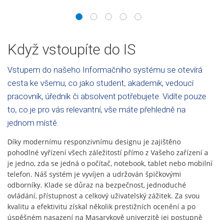
1
2
3
4
5
Když vstoupíte do IS
Vstupem do našeho Informačního systému se otevírá
cesta ke všemu, co jako student, akademik, vedoucí
pracovník, úředník či absolvent potřebujete. Vidíte pouze
to, co je pro vás relevantní, vše máte přehledně na
jednom místě.
Díky modernímu responzivnímu designu je zajištěno
pohodlné vyřízení všech záležitostí přímo z Vašeho zařízení a
je jedno, zda se jedná o počítač, notebook, tablet nebo mobilní
telefon. Náš systém je vyvíjen a udržován špičkovými
odborníky. Klade se důraz na bezpečnost, jednoduché
ovládání, přístupnost a celkový uživatelský zážitek. Za svou
kvalitu a efektivitu získal několik prestižních ocenění a po
úspěšném nasazení na Masarykově univerzitě jej postupně