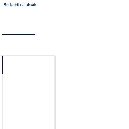
Přeskočit na obsah
Náš systém
Agendy
Reference
Další systémy
menu
Náš systém
Agendy
Reference