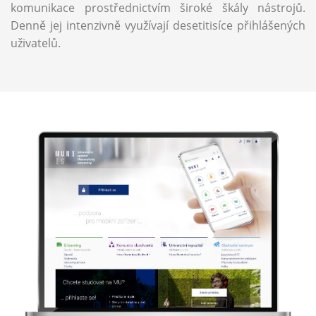
komunikace prostřednictvím široké škály nástrojů.
Denně jej intenzivně využívají desetitisíce přihlášených
uživatelů.