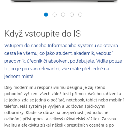
1
2
3
4
5
Když vstoupíte do IS
Vstupem do našeho Informačního systému se otevírá
cesta ke všemu, co jako student, akademik, vedoucí
pracovník, úředník či absolvent potřebujete. Vidíte pouze
to, co je pro vás relevantní, vše máte přehledně na
jednom místě.
Díky modernímu responzivnímu designu je zajištěno
pohodlné vyřízení všech záležitostí přímo z Vašeho zařízení a
je jedno, zda se jedná o počítač, notebook, tablet nebo mobilní
telefon. Náš systém je vyvíjen a udržován špičkovými
odborníky. Klade se důraz na bezpečnost, jednoduché
ovládání, přístupnost a celkový uživatelský zážitek. Za svou
kvalitu a efektivitu získal několik prestižních ocenění a po