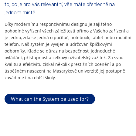
to, co je pro vás relevantní, vše máte přehledně na
jednom místě.
Díky modernímu responzivnímu designu je zajištěno
pohodlné vyřízení všech záležitostí přímo z Vašeho zařízení a
je jedno, zda se jedná o počítač, notebook, tablet nebo mobilní
telefon. Náš systém je vyvíjen a udržován špičkovými
odborníky. Klade se důraz na bezpečnost, jednoduché
ovládání, přístupnost a celkový uživatelský zážitek. Za svou
kvalitu a efektivitu získal několik prestižních ocenění a po
úspěšném nasazení na Masarykově univerzitě jej postupně
zavádíme i na další školy.
What can the System be used for?