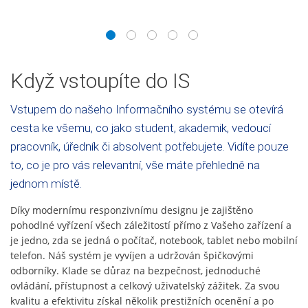
1
2
3
4
5
Když vstoupíte do IS
Vstupem do našeho Informačního systému se otevírá
cesta ke všemu, co jako student, akademik, vedoucí
pracovník, úředník či absolvent potřebujete. Vidíte pouze
to, co je pro vás relevantní, vše máte přehledně na
jednom místě.
Díky modernímu responzivnímu designu je zajištěno
pohodlné vyřízení všech záležitostí přímo z Vašeho zařízení a
je jedno, zda se jedná o počítač, notebook, tablet nebo mobilní
telefon. Náš systém je vyvíjen a udržován špičkovými
odborníky. Klade se důraz na bezpečnost, jednoduché
ovládání, přístupnost a celkový uživatelský zážitek. Za svou
kvalitu a efektivitu získal několik prestižních ocenění a po