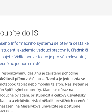
oupíte do IS
šeho Informačního systému se otevírá cesta ke
 student, akademik, vedoucí pracovník, úředník či
bujete. Vidíte pouze to, co je pro vás relevantní,
ledně na jednom místě.
responzivnímu designu je zajištěno pohodlné
áležitostí přímo z Vašeho zařízení a je jedno, zda se
 notebook, tablet nebo mobilní telefon. Náš systém je
ván špičkovými odborníky. Klade se důraz na
noduché ovládání, přístupnost a celkový uživatelský
kvalitu a efektivitu získal několik prestižních ocenění
asazení na Masarykově univerzitě jej postupně
lší školy.