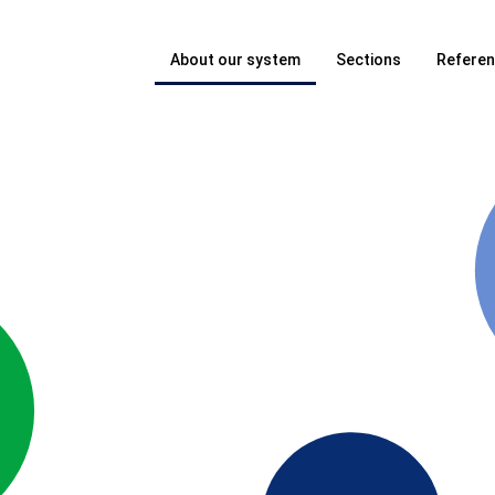
About our system
Sections
Refere