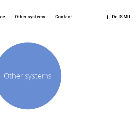
nce
Other systems
Contact
Do IS MU
Other systems