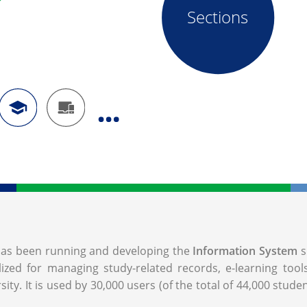
Sections
, has been running and developing the
Information System
s
lized for managing study-related records, e-learning too
ity. It is used by 30,000 users (of the total of 44,000 stude