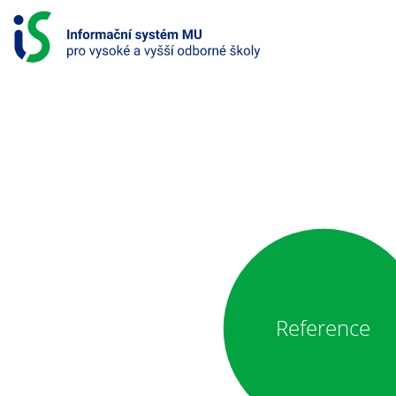
S
k
i
p
t
o
c
o
INFORMAČNÍ
n
SYSTÉM
t
e
PRO
n
t
VYSOKÉ
A
VYŠŠÍ
Reference
ODBORNÉ
ŠKOLY