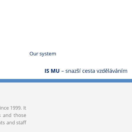
Our system
IS MU
– snazší cesta vzděláváním
ince 1999. It
ls and those
nts and staff