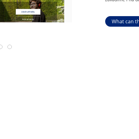
What can th
4
5