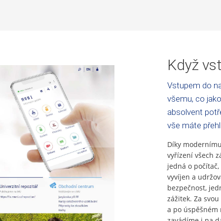
Když vst
Vstupem do na
všemu, co jako
absolvent potře
vše máte přeh
Díky modernímu 
vyřízení všech z
jedná o počítač,
vyvíjen a udržo
bezpečnost, jed
zážitek. Za svou 
a po úspěšném n
zavádíme i na da