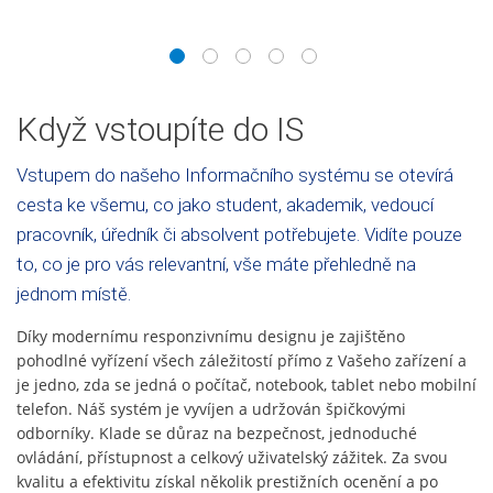
1
2
3
4
5
Když vstoupíte do IS
Vstupem do našeho Informačního systému se otevírá
cesta ke všemu, co jako student, akademik, vedoucí
pracovník, úředník či absolvent potřebujete. Vidíte pouze
to, co je pro vás relevantní, vše máte přehledně na
jednom místě.
Díky modernímu responzivnímu designu je zajištěno
pohodlné vyřízení všech záležitostí přímo z Vašeho zařízení a
je jedno, zda se jedná o počítač, notebook, tablet nebo mobilní
telefon. Náš systém je vyvíjen a udržován špičkovými
odborníky. Klade se důraz na bezpečnost, jednoduché
ovládání, přístupnost a celkový uživatelský zážitek. Za svou
kvalitu a efektivitu získal několik prestižních ocenění a po