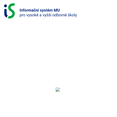
S
k
i
p
t
o
c
o
INFORMAČNÍ
n
SYSTÉM
t
e
PRO
n
t
VYSOKÉ
A
Reference
VYŠŠÍ
ODBORNÉ
ŠKOLY