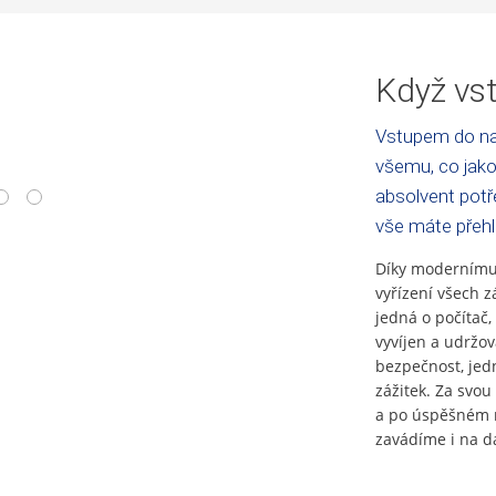
Když vst
Vstupem do na
všemu, co jako
absolvent potře
4
5
vše máte přeh
Díky modernímu 
vyřízení všech z
jedná o počítač,
vyvíjen a udržo
bezpečnost, jed
zážitek. Za svou 
a po úspěšném n
zavádíme i na da