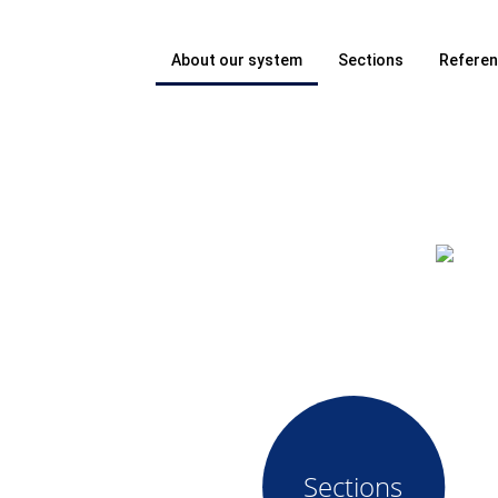
About our system
Sections
Refere
Sections