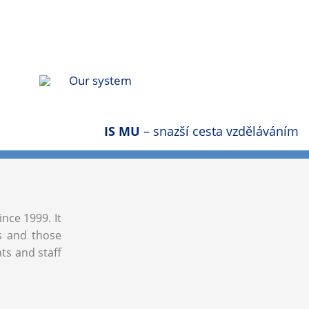
Our system
IS MU
– snazší cesta vzděláváním
ince 1999. It
ls and those
nts and staff