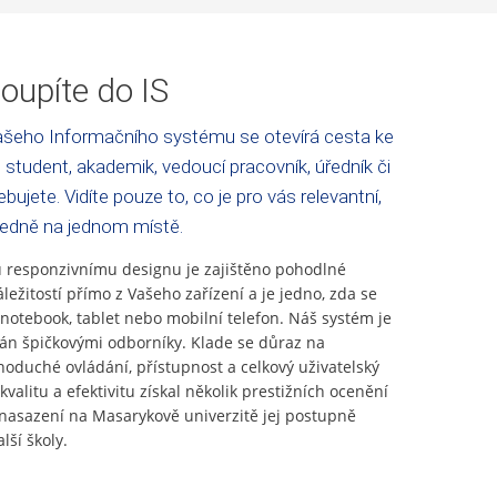
oupíte do IS
šeho Informačního systému se otevírá cesta ke
 student, akademik, vedoucí pracovník, úředník či
bujete. Vidíte pouze to, co je pro vás relevantní,
ledně na jednom místě.
responzivnímu designu je zajištěno pohodlné
áležitostí přímo z Vašeho zařízení a je jedno, zda se
 notebook, tablet nebo mobilní telefon. Náš systém je
ván špičkovými odborníky. Klade se důraz na
noduché ovládání, přístupnost a celkový uživatelský
kvalitu a efektivitu získal několik prestižních ocenění
asazení na Masarykově univerzitě jej postupně
lší školy.