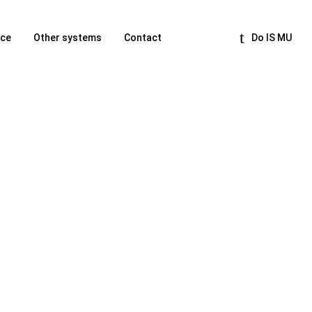
nce
Other systems
Contact
Do IS MU
Other systems