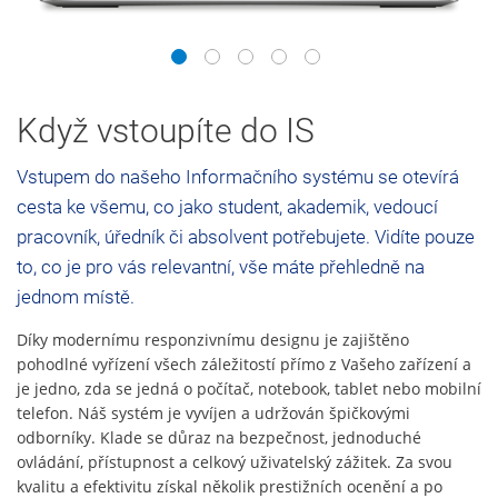
1
2
3
4
5
Když vstoupíte do IS
Vstupem do našeho Informačního systému se otevírá
cesta ke všemu, co jako student, akademik, vedoucí
pracovník, úředník či absolvent potřebujete. Vidíte pouze
to, co je pro vás relevantní, vše máte přehledně na
jednom místě.
Díky modernímu responzivnímu designu je zajištěno
pohodlné vyřízení všech záležitostí přímo z Vašeho zařízení a
je jedno, zda se jedná o počítač, notebook, tablet nebo mobilní
telefon. Náš systém je vyvíjen a udržován špičkovými
odborníky. Klade se důraz na bezpečnost, jednoduché
ovládání, přístupnost a celkový uživatelský zážitek. Za svou
kvalitu a efektivitu získal několik prestižních ocenění a po