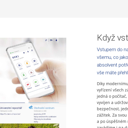
Když vst
Vstupem do na
všemu, co jako
absolvent potře
vše máte přeh
Díky modernímu 
vyřízení všech z
jedná o počítač,
vyvíjen a udržo
bezpečnost, jed
zážitek. Za svou 
a po úspěšném n
zavádíme i na da