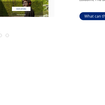
What can th
4
5