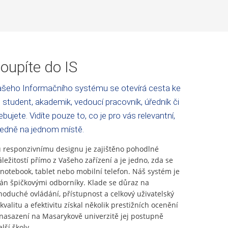
oupíte do IS
šeho Informačního systému se otevírá cesta ke
 student, akademik, vedoucí pracovník, úředník či
bujete. Vidíte pouze to, co je pro vás relevantní,
ledně na jednom místě.
responzivnímu designu je zajištěno pohodlné
áležitostí přímo z Vašeho zařízení a je jedno, zda se
 notebook, tablet nebo mobilní telefon. Náš systém je
ván špičkovými odborníky. Klade se důraz na
noduché ovládání, přístupnost a celkový uživatelský
kvalitu a efektivitu získal několik prestižních ocenění
asazení na Masarykově univerzitě jej postupně
lší školy.