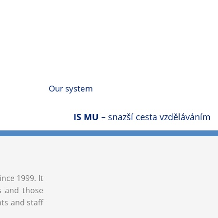
Our system
IS MU
– snazší cesta vzděláváním
ince 1999. It
ls and those
nts and staff