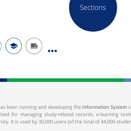
Sections
, has been running and developing the
Information System
s
lized for managing study-related records, e-learning too
ity. It is used by 30,000 users (of the total of 44,000 stude