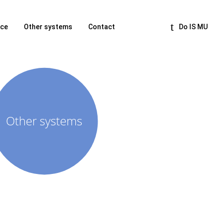
nce
Other systems
Contact
Do IS MU
Other systems