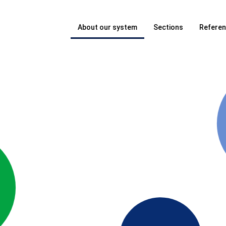
About our system
Sections
Refere