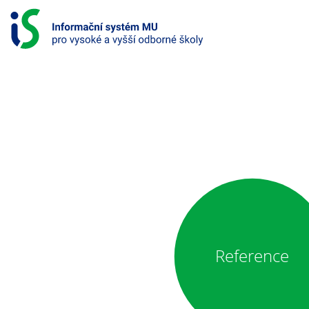
S
k
i
p
t
o
c
o
INFORMAČNÍ
n
SYSTÉM
t
e
PRO
n
t
VYSOKÉ
A
VYŠŠÍ
Reference
ODBORNÉ
ŠKOLY