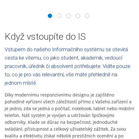
1
2
3
4
5
Když vstoupíte do IS
Vstupem do našeho Informačního systému se otevírá
cesta ke všemu, co jako student, akademik, vedoucí
pracovník, úředník či absolvent potřebujete. Vidíte pouze
to, co je pro vás relevantní, vše máte přehledně na
jednom místě.
Díky modernímu responzivnímu designu je zajištěno
pohodlné vyřízení všech záležitostí přímo z Vašeho zařízení a
je jedno, zda se jedná o počítač, notebook, tablet nebo mobilní
telefon. Náš systém je vyvíjen a udržován špičkovými
odborníky. Klade se důraz na bezpečnost, jednoduché
ovládání, přístupnost a celkový uživatelský zážitek. Za svou
kvalitu a efektivitu získal několik prestižních ocenění a po