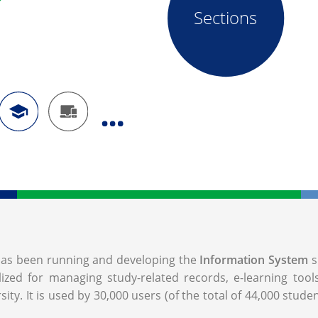
Sections
, has been running and developing the
Information System
s
lized for managing study-related records, e-learning too
ity. It is used by 30,000 users (of the total of 44,000 stude