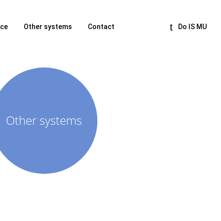
nce
Other systems
Contact
Do IS MU
Other systems