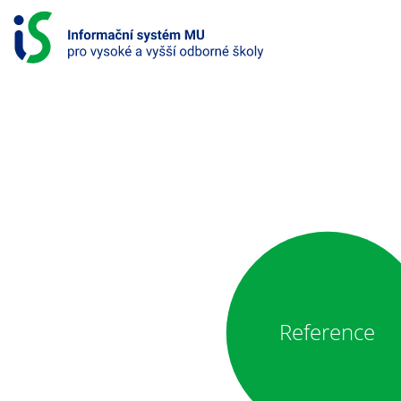
S
k
i
p
t
o
c
o
INFORMAČNÍ
n
SYSTÉM
t
e
PRO
n
t
VYSOKÉ
A
VYŠŠÍ
Reference
ODBORNÉ
ŠKOLY