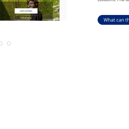
What can th
4
5