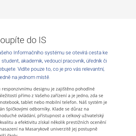
oupíte do IS
šeho Informačního systému se otevírá cesta ke
 student, akademik, vedoucí pracovník, úředník či
bujete. Vidíte pouze to, co je pro vás relevantní,
ledně na jednom místě.
responzivnímu designu je zajištěno pohodlné
áležitostí přímo z Vašeho zařízení a je jedno, zda se
 notebook, tablet nebo mobilní telefon. Náš systém je
ván špičkovými odborníky. Klade se důraz na
noduché ovládání, přístupnost a celkový uživatelský
kvalitu a efektivitu získal několik prestižních ocenění
asazení na Masarykově univerzitě jej postupně
lší školy.