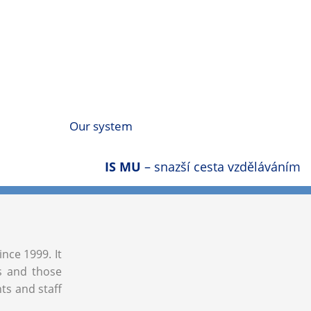
Our system
IS MU
– snazší cesta vzděláváním
ince 1999. It
ls and those
nts and staff