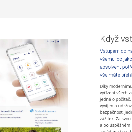
Když vst
Vstupem do na
všemu, co jako
absolvent potře
vše máte přeh
Díky modernímu 
vyřízení všech z
jedná o počítač,
vyvíjen a udržo
bezpečnost, jed
zážitek. Za svou 
a po úspěšném n
zavádíme i na da