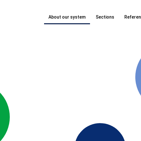
About our system
Sections
Refere