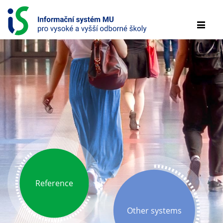
S
k
m
i
e
p
n
t
u
o
c
o
INFORMAČNÍ
n
SYSTÉM
t
e
PRO
n
t
VYSOKÉ
A
VYŠŠÍ
Reference
ODBORNÉ
ŠKOLY
Other systems