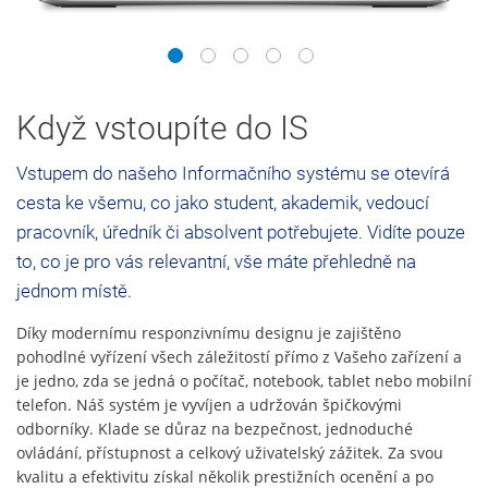
1
2
3
4
5
Když vstoupíte do IS
Vstupem do našeho Informačního systému se otevírá
cesta ke všemu, co jako student, akademik, vedoucí
pracovník, úředník či absolvent potřebujete. Vidíte pouze
to, co je pro vás relevantní, vše máte přehledně na
jednom místě.
Díky modernímu responzivnímu designu je zajištěno
pohodlné vyřízení všech záležitostí přímo z Vašeho zařízení a
je jedno, zda se jedná o počítač, notebook, tablet nebo mobilní
telefon. Náš systém je vyvíjen a udržován špičkovými
odborníky. Klade se důraz na bezpečnost, jednoduché
ovládání, přístupnost a celkový uživatelský zážitek. Za svou
kvalitu a efektivitu získal několik prestižních ocenění a po