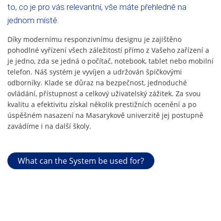
to, co je pro vás relevantní, vše máte přehledně na
jednom místě.
Díky modernímu responzivnímu designu je zajištěno
pohodlné vyřízení všech záležitostí přímo z Vašeho zařízení a
je jedno, zda se jedná o počítač, notebook, tablet nebo mobilní
telefon. Náš systém je vyvíjen a udržován špičkovými
odborníky. Klade se důraz na bezpečnost, jednoduché
ovládání, přístupnost a celkový uživatelský zážitek. Za svou
kvalitu a efektivitu získal několik prestižních ocenění a po
úspěšném nasazení na Masarykově univerzitě jej postupně
zavádíme i na další školy.
What can the System be used for?