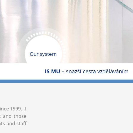
Our system
IS MU
– snazší cesta vzděláváním
ince 1999. It
ls and those
nts and staff