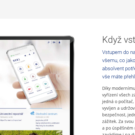
Když vst
Vstupem do na
všemu, co jako
absolvent potře
vše máte přeh
Díky modernímu 
vyřízení všech z
jedná o počítač,
vyvíjen a udržo
bezpečnost, jed
zážitek. Za svou 
a po úspěšném n
zavádíme i na da