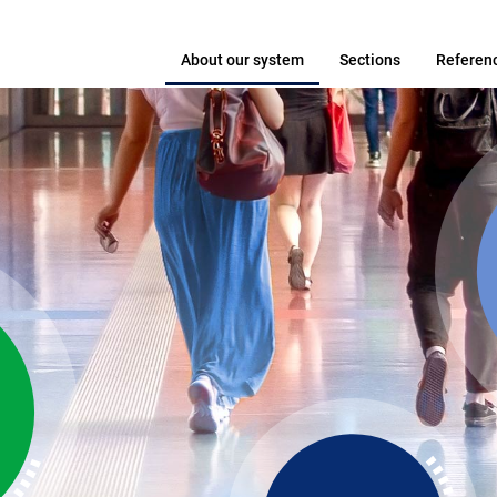
About our system
Sections
Referen