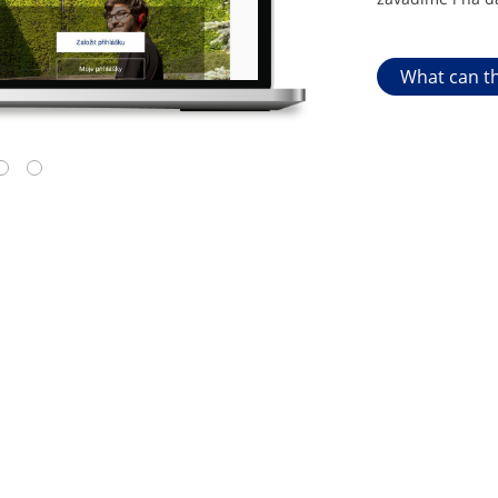
What can th
4
5