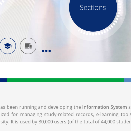
Sections
, has been running and developing the
Information System
s
lized for managing study-related records, e-learning too
ity. It is used by 30,000 users (of the total of 44,000 stude