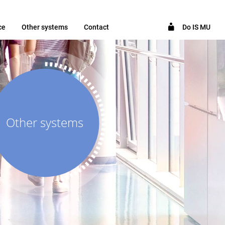
ce
Other systems
Contact
Do IS MU
Other systems