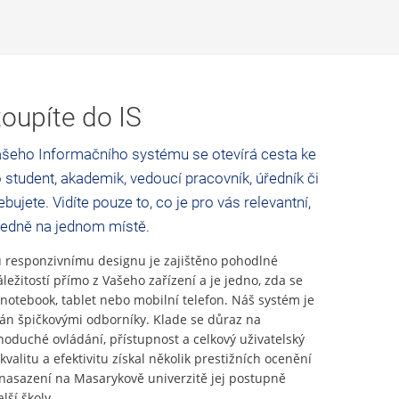
oupíte do IS
šeho Informačního systému se otevírá cesta ke
 student, akademik, vedoucí pracovník, úředník či
bujete. Vidíte pouze to, co je pro vás relevantní,
ledně na jednom místě.
responzivnímu designu je zajištěno pohodlné
áležitostí přímo z Vašeho zařízení a je jedno, zda se
 notebook, tablet nebo mobilní telefon. Náš systém je
ván špičkovými odborníky. Klade se důraz na
noduché ovládání, přístupnost a celkový uživatelský
kvalitu a efektivitu získal několik prestižních ocenění
asazení na Masarykově univerzitě jej postupně
lší školy.