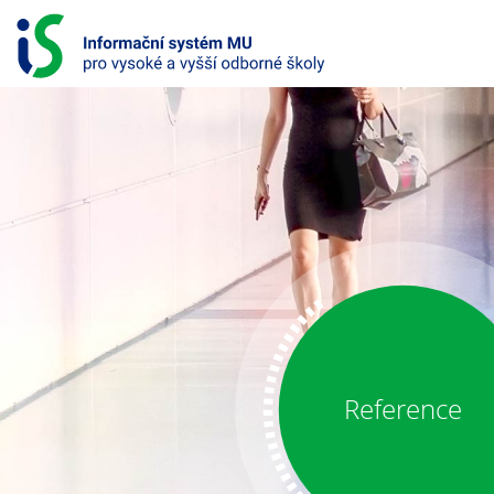
S
k
i
p
t
o
c
o
INFORMAČNÍ
n
SYSTÉM
t
e
PRO
n
t
VYSOKÉ
A
VYŠŠÍ
Reference
ODBORNÉ
ŠKOLY