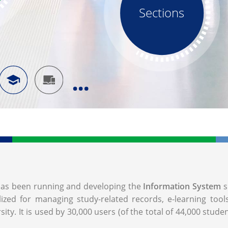
Sections
, has been running and developing the
Information System
s
lized for managing study-related records, e-learning too
ity. It is used by 30,000 users (of the total of 44,000 stude