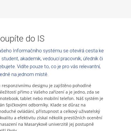
oupíte do IS
šeho Informačního systému se otevírá cesta ke
 student, akademik, vedoucí pracovník, úředník či
bujete. Vidíte pouze to, co je pro vás relevantní,
ledně na jednom místě.
responzivnímu designu je zajištěno pohodlné
áležitostí přímo z Vašeho zařízení a je jedno, zda se
 notebook, tablet nebo mobilní telefon. Náš systém je
ván špičkovými odborníky. Klade se důraz na
noduché ovládání, přístupnost a celkový uživatelský
kvalitu a efektivitu získal několik prestižních ocenění
asazení na Masarykově univerzitě jej postupně
lší školy.