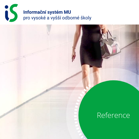
S
k
i
p
t
o
c
o
INFORMAČNÍ
n
SYSTÉM
t
e
PRO
n
t
VYSOKÉ
A
VYŠŠÍ
Reference
ODBORNÉ
ŠKOLY