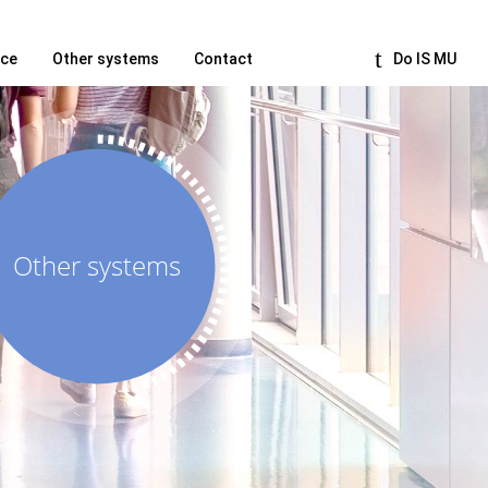
nce
Other systems
Contact
Do IS MU
Other systems