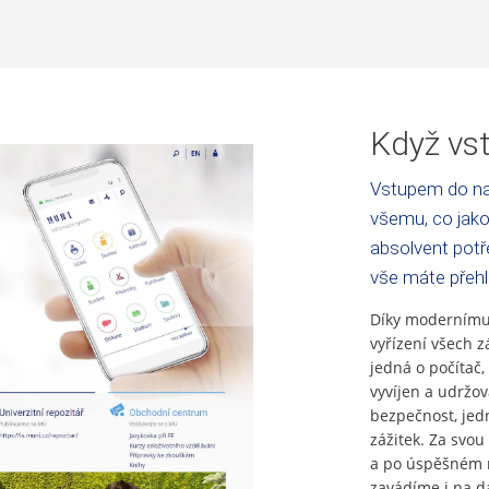
Když vst
Vstupem do na
všemu, co jako
absolvent potře
vše máte přeh
Díky modernímu 
vyřízení všech z
jedná o počítač,
vyvíjen a udržo
bezpečnost, jed
zážitek. Za svou 
a po úspěšném n
zavádíme i na da