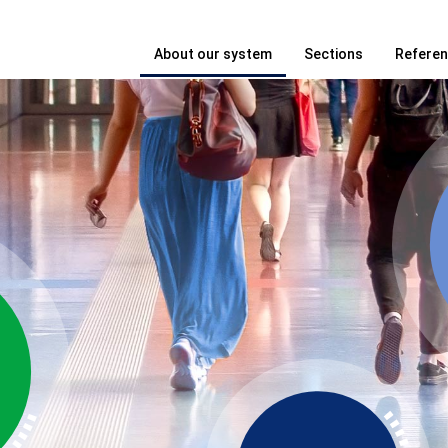
About our system
Sections
Refere