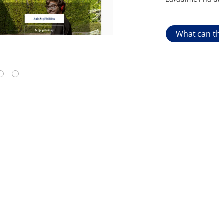
What can th
4
5