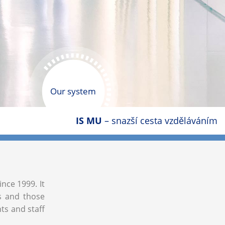
Our system
IS MU
– snazší cesta vzděláváním
ince 1999. It
ls and those
nts and staff