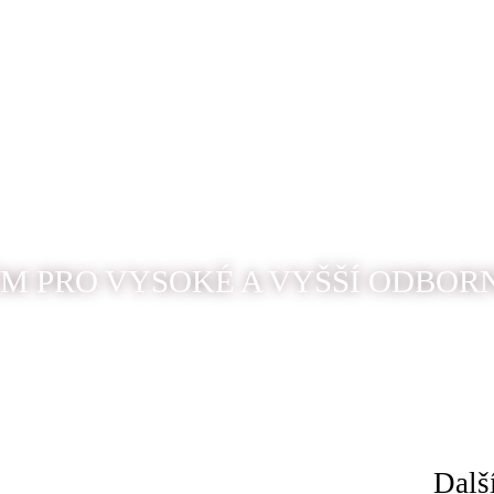
M PRO VYSOKÉ A VYŠŠÍ ODBOR
Dalš