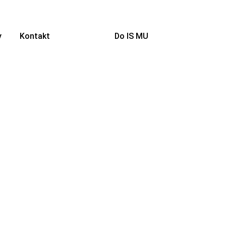
y
Kontakt
Do IS MU