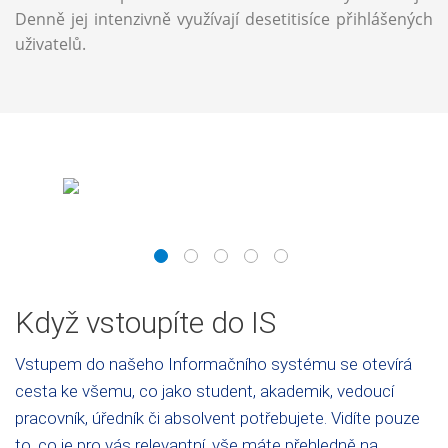
Denně jej intenzivně využívají desetitisíce přihlášených
uživatelů.
1
2
3
4
5
Když vstoupíte do IS
Vstupem do našeho Informačního systému se otevírá
cesta ke všemu, co jako student, akademik, vedoucí
pracovník, úředník či absolvent potřebujete. Vidíte pouze
to, co je pro vás relevantní, vše máte přehledně na