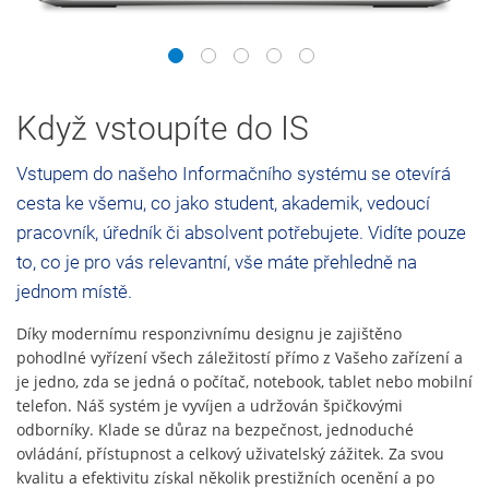
1
2
3
4
5
Když vstoupíte do IS
Vstupem do našeho Informačního systému se otevírá
cesta ke všemu, co jako student, akademik, vedoucí
pracovník, úředník či absolvent potřebujete. Vidíte pouze
to, co je pro vás relevantní, vše máte přehledně na
jednom místě.
Díky modernímu responzivnímu designu je zajištěno
pohodlné vyřízení všech záležitostí přímo z Vašeho zařízení a
je jedno, zda se jedná o počítač, notebook, tablet nebo mobilní
telefon. Náš systém je vyvíjen a udržován špičkovými
odborníky. Klade se důraz na bezpečnost, jednoduché
ovládání, přístupnost a celkový uživatelský zážitek. Za svou
kvalitu a efektivitu získal několik prestižních ocenění a po