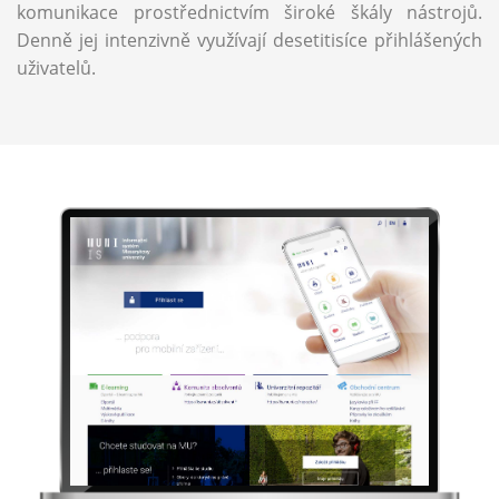
komunikace prostřednictvím široké škály nástrojů.
Denně jej intenzivně využívají desetitisíce přihlášených
uživatelů.