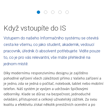
1
2
3
4
5
Když vstoupíte do IS
Vstupem do našeho Informačního systému se otevírá
cesta ke všemu, co jako student, akademik, vedoucí
pracovník, úředník či absolvent potřebujete. Vidíte pouze
to, co je pro vás relevantní, vše máte přehledně na
jednom místě.
Díky modernímu responzivnímu designu je zajištěno
pohodlné vyřízení všech záležitostí přímo z Vašeho zařízení a
je jedno, zda se jedná o počítač, notebook, tablet nebo mobilní
telefon. Náš systém je vyvíjen a udržován špičkovými
odborníky. Klade se důraz na bezpečnost, jednoduché
ovládání, přístupnost a celkový uživatelský zážitek. Za svou
kvalitu a efektivitu získal několik prestižních ocenění a po