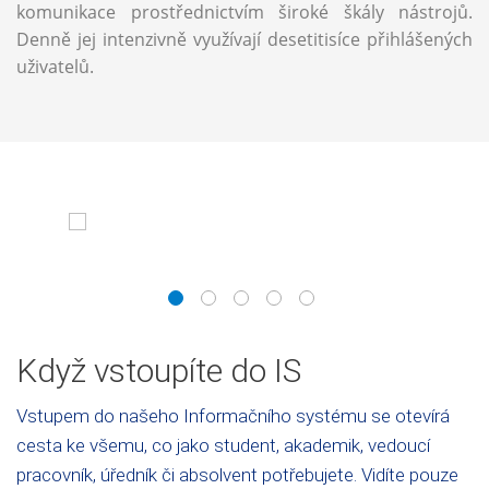
komunikace prostřednictvím široké škály nástrojů.
Denně jej intenzivně využívají desetitisíce přihlášených
uživatelů.
1
2
3
4
5
Když vstoupíte do IS
Vstupem do našeho Informačního systému se otevírá
cesta ke všemu, co jako student, akademik, vedoucí
pracovník, úředník či absolvent potřebujete. Vidíte pouze