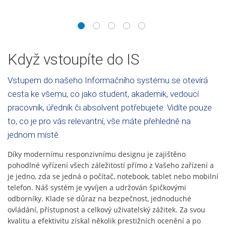
1
2
3
4
5
Když vstoupíte do IS
Vstupem do našeho Informačního systému se otevírá
cesta ke všemu, co jako student, akademik, vedoucí
pracovník, úředník či absolvent potřebujete. Vidíte pouze
to, co je pro vás relevantní, vše máte přehledně na
jednom místě.
Díky modernímu responzivnímu designu je zajištěno
pohodlné vyřízení všech záležitostí přímo z Vašeho zařízení a
je jedno, zda se jedná o počítač, notebook, tablet nebo mobilní
telefon. Náš systém je vyvíjen a udržován špičkovými
odborníky. Klade se důraz na bezpečnost, jednoduché
ovládání, přístupnost a celkový uživatelský zážitek. Za svou
kvalitu a efektivitu získal několik prestižních ocenění a po